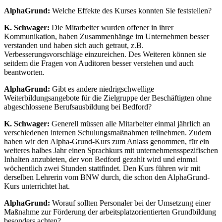
AlphaGrund:
Welche Effekte des Kurses konnten Sie feststellen?
K. Schwager:
Die Mitarbeiter wurden offener in ihrer
Kommunikation, haben Zusammenhänge im Unternehmen besser
verstanden und haben sich auch getraut, z.B.
Verbesserungsvorschläge einzureichen. Des Weiteren können sie
seitdem die Fragen von Auditoren besser verstehen und auch
beantworten.
AlphaGrund:
Gibt es andere niedrigschwellige
Weiterbildungsangebote für die Zielgruppe der Beschäftigten ohne
abgeschlossene Berufsausbildung bei Bedford?
K. Schwager:
Generell müssen alle Mitarbeiter einmal jährlich an
verschiedenen internen Schulungsmaßnahmen teilnehmen. Zudem
haben wir den Alpha-Grund-Kurs zum Anlass genommen, für ein
weiteres halbes Jahr einen Sprachkurs mit unternehmensspezifischen
Inhalten anzubieten, der von Bedford gezahlt wird und einmal
wöchentlich zwei Stunden stattfindet. Den Kurs führen wir mit
derselben Lehrerin vom BNW durch, die schon den AlphaGrund-
Kurs unterrichtet hat.
AlphaGrund:
Worauf sollten Personaler bei der Umsetzung einer
Maßnahme zur Förderung der arbeitsplatzorientierten Grundbildung
besonders achten?